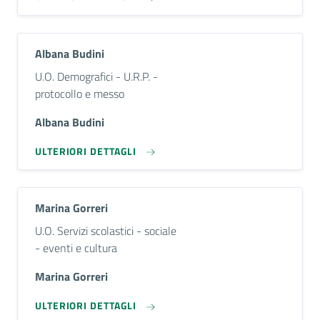
Albana Budini
Descrizione breve
U.O. Demografici - U.R.P. -
protocollo e messo
Albana Budini
ULTERIORI DETTAGLI
Marina Gorreri
Descrizione breve
U.O. Servizi scolastici - sociale
- eventi e cultura
Marina Gorreri
ULTERIORI DETTAGLI