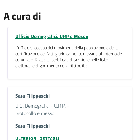
A cura di
Ufficio Demografici, URP e Messo
L'ufficio si occupa dei movimenti della popolazione e della
certificazione dei fatti giuridicamente rilevanti all'interno del
comunale. Rilascia i certificati d’iscrizione nelle liste
elettorali e di godimento dei diritti politici.
Sara Filippeschi
Descrizione breve
U.O. Demografici - U.R.P. -
protocollo e messo
Sara Filippeschi
ULTERIORI DETTAGLI