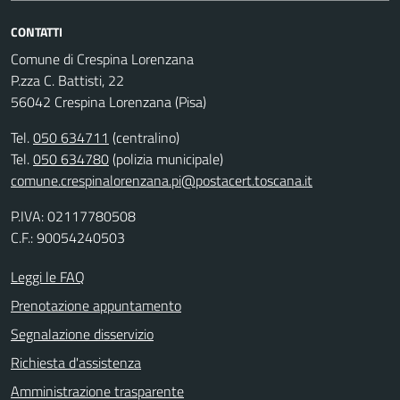
CONTATTI
Comune di Crespina Lorenzana
P.zza C. Battisti, 22
56042 Crespina Lorenzana (Pisa)
Tel.
050 634711
(centralino)
Tel.
050 634780
(polizia municipale)
comune.crespinalorenzana.pi@postacert.toscana.it
P.IVA: 02117780508
C.F.: 90054240503
Leggi le FAQ
Prenotazione appuntamento
Segnalazione disservizio
Richiesta d'assistenza
Amministrazione trasparente