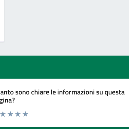
anto sono chiare le informazioni su questa
gina?
a da 1 a 5 stelle la pagina
ta 1 stelle su 5
Valuta 2 stelle su 5
Valuta 3 stelle su 5
Valuta 4 stelle su 5
Valuta 5 stelle su 5