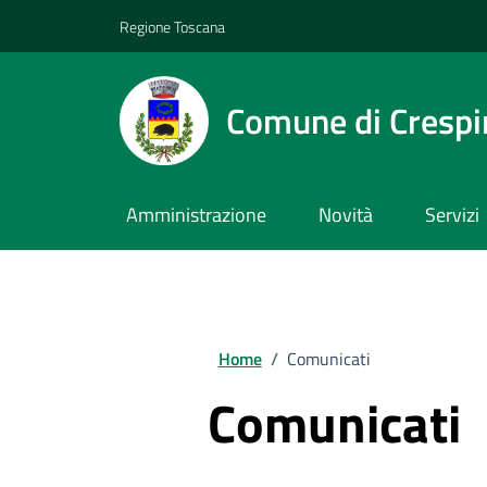
Vai ai contenuti
Vai al footer
Regione Toscana
Comune di Crespi
Amministrazione
Novità
Servizi
Home
/
Comunicati
Comunicati