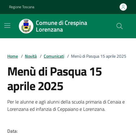
Vai ai contenuti
Vai al footer
Regione Toscana
Comune di Crespina
Lorenzana
Home
/
Novità
/
Comunicati
/
Menù di Pasqua 15 aprile 2025
Menù di Pasqua 15
aprile 2025
Dettagli della notizia
Per le alunne e agli alunni della scuola primaria di Cenaia e
Lorenzana ed infanzia di Ceppaiano e Lorenzana.
Data: