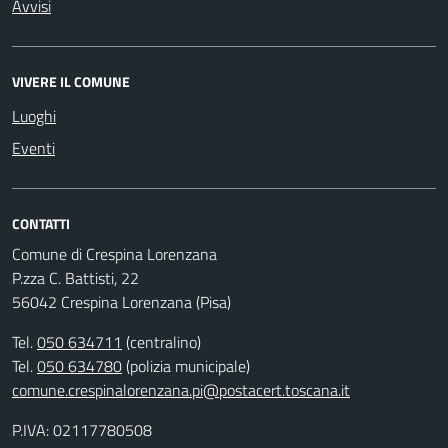
Avvisi
VIVERE IL COMUNE
Luoghi
Eventi
CONTATTI
Comune di Crespina Lorenzana
P.zza C. Battisti, 22
56042 Crespina Lorenzana (Pisa)
Tel.
050 634711
(centralino)
Tel.
050 634780
(polizia municipale)
comune.crespinalorenzana.pi@postacert.toscana.it
P.IVA: 02117780508