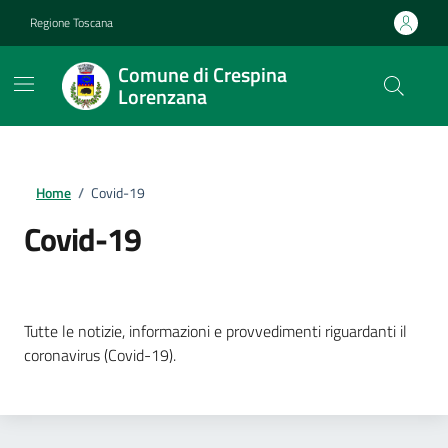
Vai ai contenuti
Vai al footer
Regione Toscana
Comune di Crespina
Lorenzana
Home
/
Covid-19
Covid-19
Dettagli della notizia
Tutte le notizie, informazioni e provvedimenti riguardanti il
coronavirus (Covid-19).