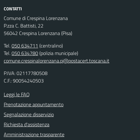
CONTATTI
Comune di Crespina Lorenzana
P.zza C. Battisti, 22
56042 Crespina Lorenzana (Pisa)
Tel.
050 634711
(centralino)
Tel.
050 634780
(polizia municipale)
comune.crespinalorenzana.pi@postacert.toscana.it
P.IVA: 02117780508
C.F.: 90054240503
Leggi le FAQ
Prenotazione appuntamento
Segnalazione disservizio
Richiesta d'assistenza
Amministrazione trasparente