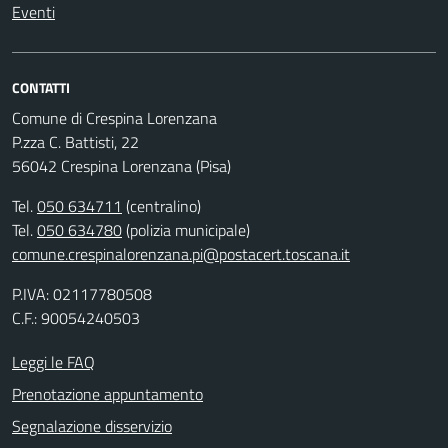
Eventi
CONTATTI
Comune di Crespina Lorenzana
P.zza C. Battisti, 22
56042 Crespina Lorenzana (Pisa)
Tel.
050 634711
(centralino)
Tel.
050 634780
(polizia municipale)
comune.crespinalorenzana.pi@postacert.toscana.it
P.IVA: 02117780508
C.F.: 90054240503
Leggi le FAQ
Prenotazione appuntamento
Segnalazione disservizio