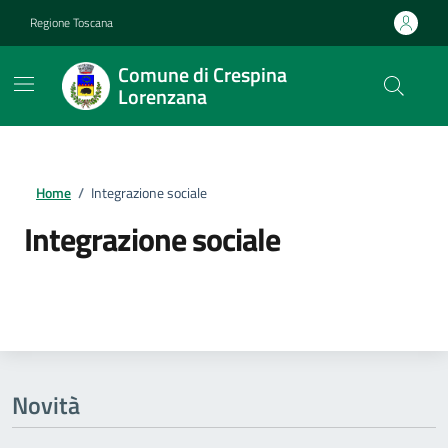
Vai ai contenuti
Vai al footer
Regione Toscana
Comune di Crespina
Lorenzana
Home
/
Integrazione sociale
Integrazione sociale
Dettagli della notizia
Novità