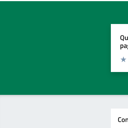
Qu
pa
Valut
Valu
Con