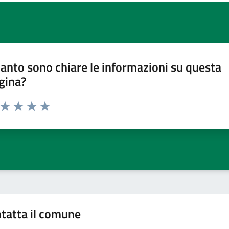
anto sono chiare le informazioni su questa
gina?
a da 1 a 5 stelle la pagina
ta 1 stelle su 5
Valuta 2 stelle su 5
Valuta 3 stelle su 5
Valuta 4 stelle su 5
Valuta 5 stelle su 5
tatta il comune