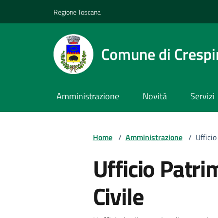
Vai ai contenuti
Vai al footer
Regione Toscana
Comune di Crespi
Amministrazione
Novità
Servizi
Home
/
Amministrazione
/
Uffici
Ufficio Patri
Civile