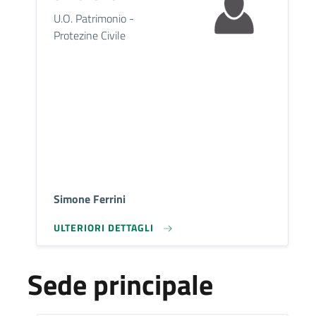
Descrizione breve
U.O. Patrimonio -
Protezine Civile
Simone Ferrini
ULTERIORI DETTAGLI
Sede principale