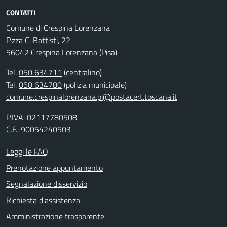
CONTATTI
Comune di Crespina Lorenzana
P.zza C. Battisti, 22
56042 Crespina Lorenzana (Pisa)
Tel.
050 634711
(centralino)
Tel.
050 634780
(polizia municipale)
comune.crespinalorenzana.pi@postacert.toscana.it
P.IVA: 02117780508
C.F.: 90054240503
Leggi le FAQ
Prenotazione appuntamento
Segnalazione disservizio
Richiesta d'assistenza
Amministrazione trasparente