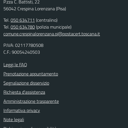
P.zza C. Battisti, 22
56042 Crespina Lorenzana (Pisa)
Tel.
050 634711
(centralino)
Tel.
050 634780
(polizia municipale)
comune.crespinalorenzana.pi@postacert.toscana.it
P.IVA: 02117780508
C.F.: 90054240503
Leggi le FAQ
Prenotazione appuntamento
Segnalazione disservizio
Richiesta d'assistenza
Amministrazione trasparente
Informativa privacy
Note legali