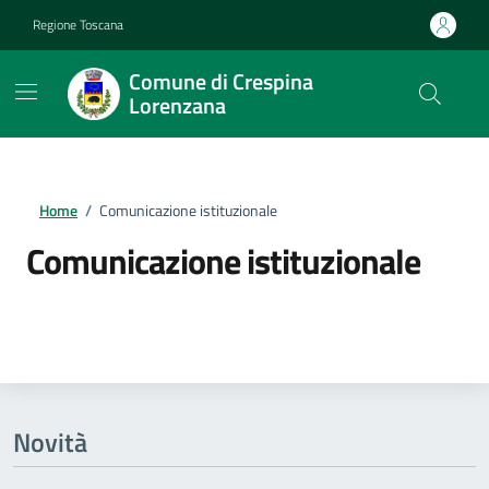
Vai ai contenuti
Vai al footer
Regione Toscana
Comune di Crespina
Lorenzana
Home
/
Comunicazione istituzionale
Comunicazione istituzionale
Dettagli della notizia
Novità